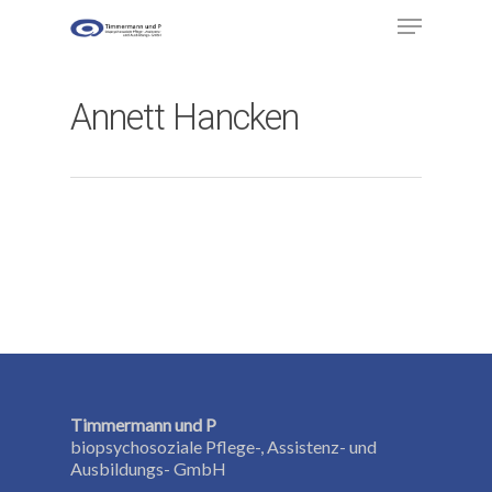
Annett Hancken
Hit enter to search or ESC to close
Timmermann und P
Startseite
biopsychosoziale Pflege-, Assistenz- und
Ausbildungs- GmbH
Leistungen